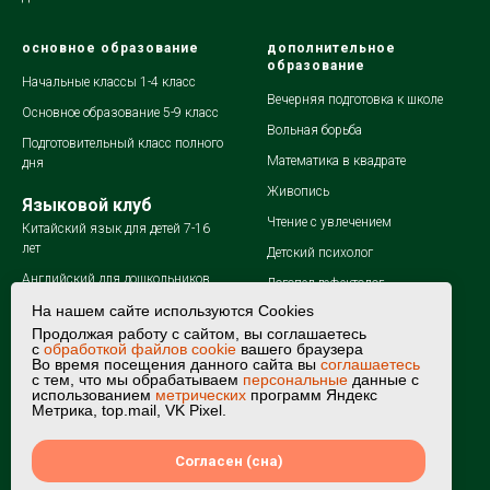
основное образование
дополнительное
образование
Начальные классы 1-4 класс
Вечерняя подготовка к школе
Основное образование 5-9 класс
Вольная борьба
Подготовительный класс полного
Математика в квадрате
дня
Живопись
Языковой клуб
Чтение с увлечением
Китайский язык для детей 7-16
лет
Детский психолог
Английский для дошкольников
Логопед-дефектолог
Английский для школьников 1-4
На нашем сайте используются Cookies
Летний лагерь
класса
Продолжая работу с сайтом, вы соглашаетесь
Мате плюс
с
обработкой файлов cookie
вашего браузера
Английский для школьников 5-7
Во время посещения данного сайта вы
соглашаетесь
с тем, что мы обрабатываем
персональные
данные с
класса
использованием
метрических
программ Яндекс
Метрика, top.mail, VK Pixel.
Английский для школьников 8-9
класса
Согласен (сна)
Испанский язык для детей
7-16 лет