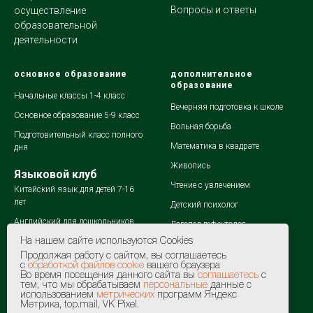
Вопросы и ответы
осуществление
образовательной
деятельности
основное образование
дополнительное
образование
Начальные классы 1-4 класс
Вечерняя подготовка к школе
Основное образование 5-9 класс
Вольная борьба
Подготовительный класс полного
Математика в квадрате
дня
Живопись
Языковой клуб
Чтение с увлечением
Китайский язык для детей 7-16
лет
Детский психолог
Английский для дошкольников
Логопед-дефектолог
Английский для школьников 1-4
На нашем сайте используются Cookies
Летний лагерь
класса
Продолжая работу с сайтом, вы соглашаетесь
Мате плюс
с
обработкой файлов cookie
вашего браузера
Английский для школьников 5-7
Во время посещения данного сайта вы
соглашаетесь
с
класса
тем, что мы обрабатываем
персональные
данные с
использованием
метрических
программ Яндекс
Английский для школьников 8-9
Метрика, top.mail, VK Pixel.